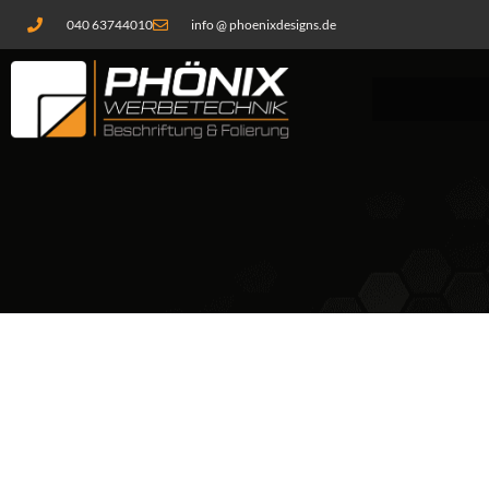
Zum
040 63744010
info @ phoenixdesigns.de
Inhalt
springen