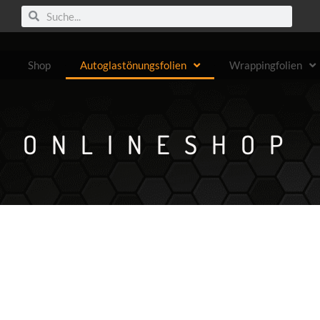
Suche
Suche
Shop
Autoglastönungsfolien
Wrappingfolien
ONLINESHOP