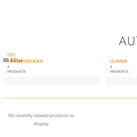
AU
CFC
Filter
TÖNUNGSFOLIEN
LLUMAR
4
8
PRODUKTE
PRODUKTE
No recently viewed products to
display